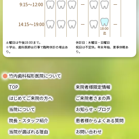
9:15〜12:00
ー
ー
14:15〜19:00
ー
ー
18:00
迄
土曜日は午後18:00まで。
休診日：木曜日・日曜日
※学会、歯科医師会行事で臨時休診の場合あ
祝日は不定休。年末年始、夏季休暇あ
り。
り。
竹内歯科桜形医院について
TOP
来院者様限定情報
はじめてご来院の方へ
ご来院者さまの声
当院について
お知らせ・ブログ
院長・スタッフ紹介
患者様からよくある質問
当院が選ばれる理由
お問い合わせ