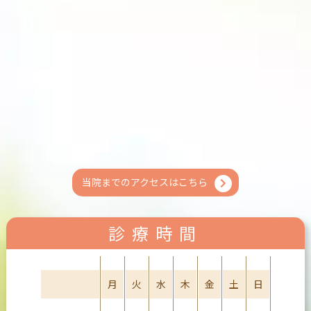
当院までのアクセスはこちら
診療時間
診療時間
月
火
水
木
金
土
日