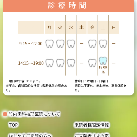
診療時間
診療時間
月
火
水
木
金
土
日
9:15〜12:00
ー
ー
14:15〜19:00
ー
ー
18:00
迄
土曜日は午後18:00まで。
休診日：木曜日・日曜日
※学会、歯科医師会行事で臨時休診の場合あ
祝日は不定休。年末年始、夏季休暇あ
り。
り。
竹内歯科桜形医院について
TOP
来院者様限定情報
はじめてご来院の方へ
ご来院者さまの声