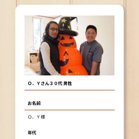
Ｏ．Ｙさん３０代 男性
お名前
Ｏ．Ｙ様
年代