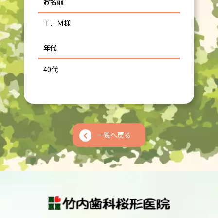
お名前
Ｔ．Ｍ様
年代
40代
一覧へ戻る