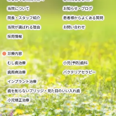
当院について
お知らせ・ブログ
院長・スタッフ紹介
患者様からよくある質問
当院が選ばれる理由
お問い合わせ
採用情報
診療内容
むし歯治療
小児(予防)歯科
歯周病治療
バクテリアセラピー
インプラント治療
歯を削らないブリッジ・見た目のいい入れ歯
小児矯正治療