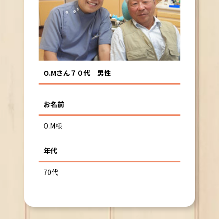
O.Mさん７０代 男性
お名前
O.M様
年代
70代